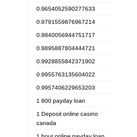
0.9654052590277633
0.9791559876967214
0.9840056944751717
0.9895887804444721
0.9928855842371902
0.9955763135604022
0.9957406229653203
1 800 payday loan
1 Deposit online casino
canada
1 hour online payday loan