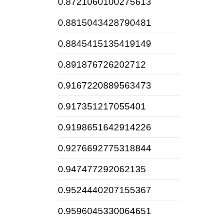
0.8721060100275613
0.8815043428790481
0.8845415135419149
0.891876726202712
0.9167220889563473
0.917351217055401
0.9198651642914226
0.9276692775318844
0.947477292062135
0.9524440207155367
0.9596045330064651