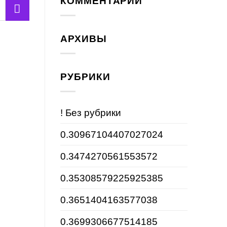
КОММЕНТАРИИ
АРХИВЫ
РУБРИКИ
! Без рубрики
0.30967104407027024
0.3474270561553572
0.35308579225925385
0.3651404163577038
0.3699306677514185