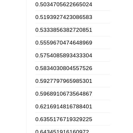
0.5034705622665024
0.5193927423086583
0.5333856382720851
0.5559670474648969
0.5754085893433304
0.5834030804557526
0.5927797965985301
0.5968910673564867
0.6216914816788401
0.6355176719329225
0.643451916160972