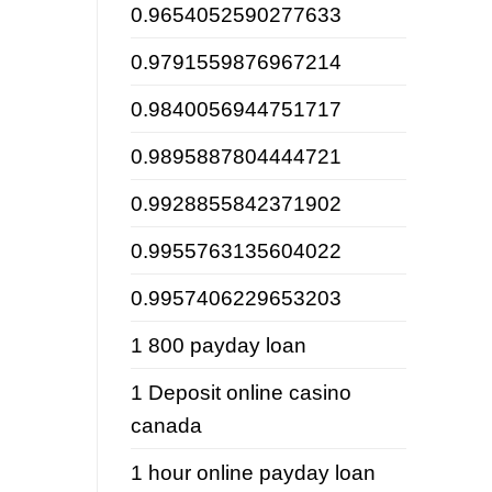
0.9654052590277633
0.9791559876967214
0.9840056944751717
0.9895887804444721
0.9928855842371902
0.9955763135604022
0.9957406229653203
1 800 payday loan
1 Deposit online casino
canada
1 hour online payday loan