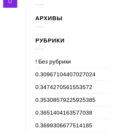
АРХИВЫ
РУБРИКИ
! Без рубрики
0.30967104407027024
0.3474270561553572
0.35308579225925385
0.3651404163577038
0.3699306677514185