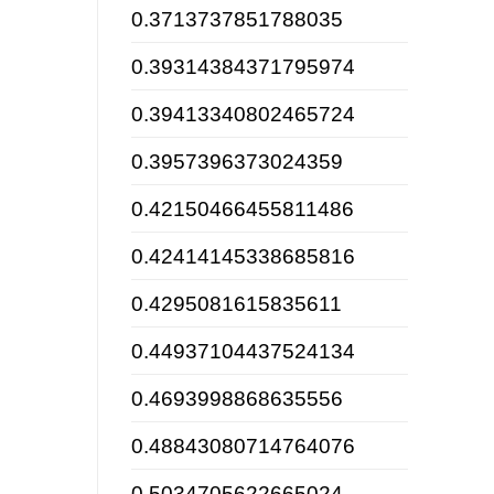
0.3713737851788035
0.39314384371795974
0.39413340802465724
0.3957396373024359
0.42150466455811486
0.42414145338685816
0.4295081615835611
0.44937104437524134
0.4693998868635556
0.48843080714764076
0.5034705622665024