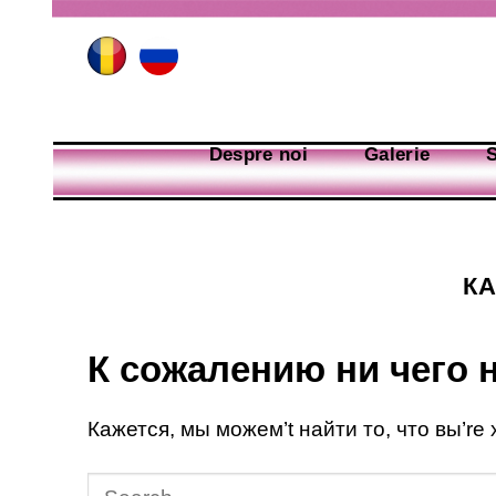
Skip
to
content
Despre noi
Galerie
S
К
К сожалению ни чего 
Кажется, мы можем’t найти то, что вы’re