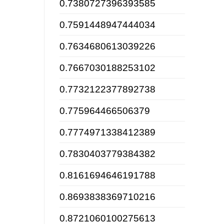
0.7380727396393585
0.7591448947444034
0.7634680613039226
0.7667030188253102
0.7732122377892738
0.775964466506379
0.7774971338412389
0.7830403779384382
0.8161694646191788
0.8693838369710216
0.8721060100275613