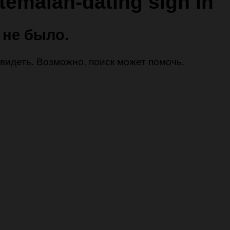
temalan-dating sign in
 не было.
 увидеть. Возможно, поиск может помочь.