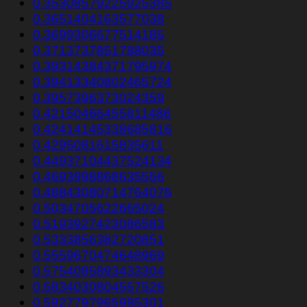
0.35308579225925385
0.3651404163577038
0.3699306677514185
0.3713737851788035
0.39314384371795974
0.39413340802465724
0.3957396373024359
0.42150466455811486
0.42414145338685816
0.4295081615835611
0.44937104437524134
0.4693998868635556
0.48843080714764076
0.5034705622665024
0.5193927423086583
0.5333856382720851
0.5559670474648969
0.5754085893433304
0.5834030804557526
0.5927797965985301