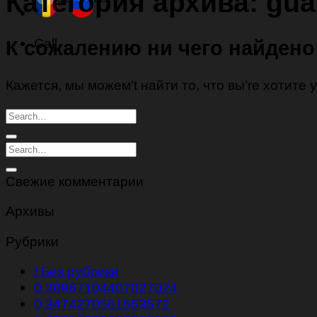
Категория архива:
gua
Call
К сожалению ни чего найдено
Кажется, мы можем’t найти то, что вы’re хотите
Свежие комментарии
Архивы
Рубрики
! Без рубрики
0.30967104407027024
0.3474270561553572