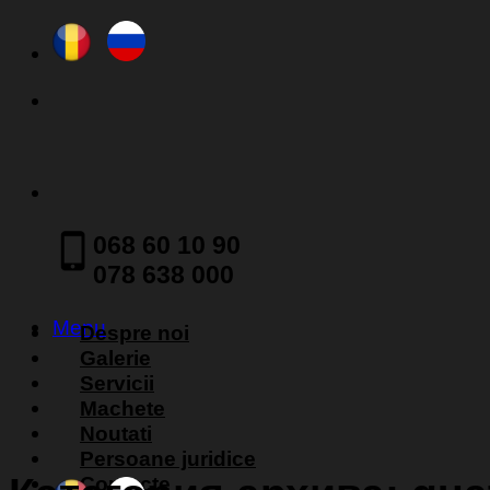
Skip
to
content
068 60 10 90
078 638 000
Menu
Despre noi
Galerie
Servicii
Machete
Noutati
Persoane juridice
Contacte