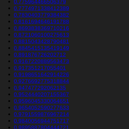
0.775964466506379
0.7774971338412389
0.7830403779384382
0.8161694646191788
0.8693838369710216
0.8721060100275613
0.8815043428790481
0.8845415135419149
0.891876726202712
0.9167220889563473
0.917351217055401
0.9198651642914226
0.9276692775318844
0.947477292062135
0.9524440207155367
0.9596045330064651
0.9654052590277633
0.9791559876967214
0.9840056944751717
0.9895887804444721