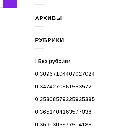
АРХИВЫ
РУБРИКИ
! Без рубрики
0.30967104407027024
0.3474270561553572
0.35308579225925385
0.3651404163577038
0.3699306677514185