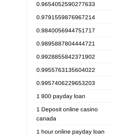
0.9654052590277633
0.9791559876967214
0.9840056944751717
0.9895887804444721
0.9928855842371902
0.9955763135604022
0.9957406229653203
1 800 payday loan
1 Deposit online casino
canada
1 hour online payday loan