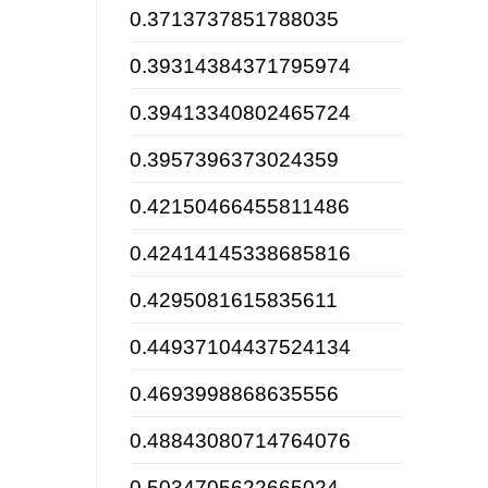
0.3713737851788035
0.39314384371795974
0.39413340802465724
0.3957396373024359
0.42150466455811486
0.42414145338685816
0.4295081615835611
0.44937104437524134
0.4693998868635556
0.48843080714764076
0.5034705622665024