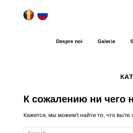
Skip
to
content
Despre noi
Galerie
S
КА
К сожалению ни чего 
Кажется, мы можем’t найти то, что вы’re