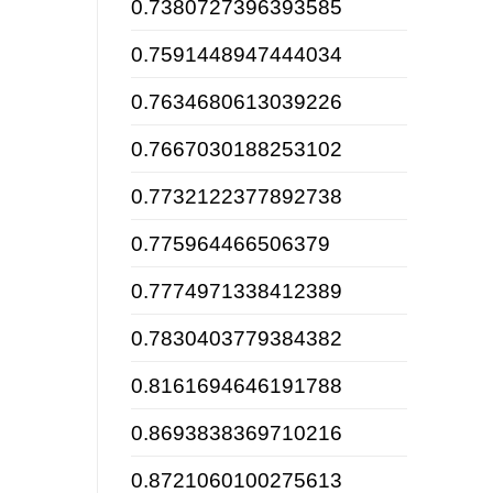
0.7380727396393585
0.7591448947444034
0.7634680613039226
0.7667030188253102
0.7732122377892738
0.775964466506379
0.7774971338412389
0.7830403779384382
0.8161694646191788
0.8693838369710216
0.8721060100275613