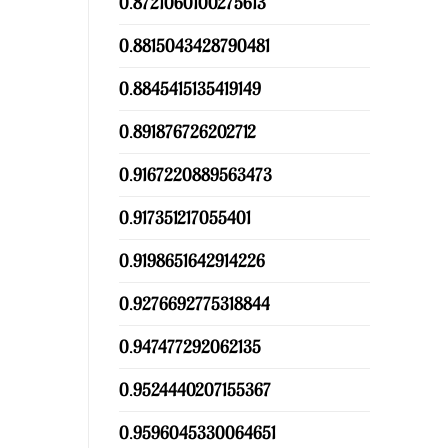
0.8721060100275613
0.8815043428790481
0.8845415135419149
0.891876726202712
0.9167220889563473
0.917351217055401
0.9198651642914226
0.9276692775318844
0.947477292062135
0.9524440207155367
0.9596045330064651