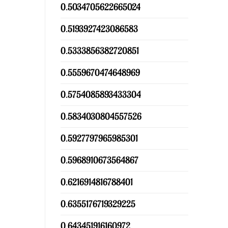
0.5034705622665024
0.5193927423086583
0.5333856382720851
0.5559670474648969
0.5754085893433304
0.5834030804557526
0.5927797965985301
0.5968910673564867
0.6216914816788401
0.6355176719329225
0.643451916160972