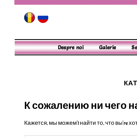
Skip
to
content
Despre noi
Galerie
Se
КА
К сожалению ни чего н
Кажется, мы можем’t найти то, что вы’re х