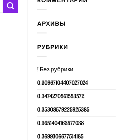
КОММЕНТАРИИ
АРХИВЫ
РУБРИКИ
! Без рубрики
0.30967104407027024
0.3474270561553572
0.35308579225925385
0.3651404163577038
0.3699306677514185