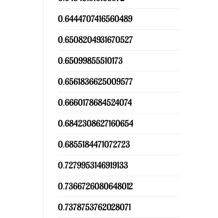
0.6444707416560489
0.6508204931670527
0.65099855510173
0.6561836625009577
0.6660178684524074
0.6842308627160654
0.6855184471072723
0.7279953146919133
0.7366726080648012
0.7378753762028071