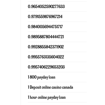
0.9654052590277633
0.9791559876967214
0.9840056944751717
0.9895887804444721
0.9928855842371902
0.9955763135604022
0.9957406229653203
1 800 payday loan
1 Deposit online casino canada
1 hour online payday loan