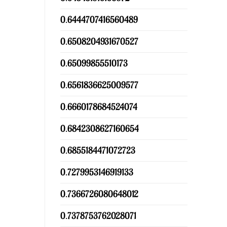
0.6444707416560489
0.6508204931670527
0.65099855510173
0.6561836625009577
0.6660178684524074
0.6842308627160654
0.6855184471072723
0.7279953146919133
0.7366726080648012
0.7378753762028071