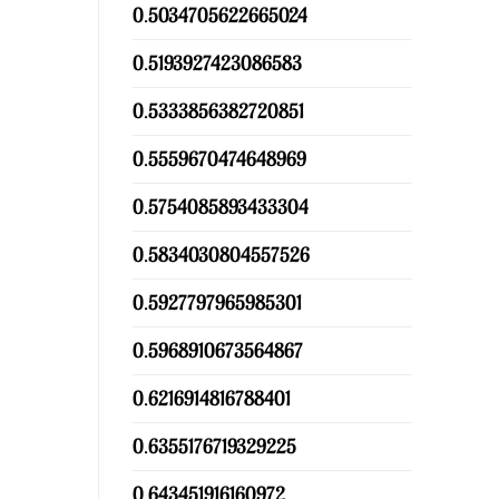
0.5034705622665024
0.5193927423086583
0.5333856382720851
0.5559670474648969
0.5754085893433304
0.5834030804557526
0.5927797965985301
0.5968910673564867
0.6216914816788401
0.6355176719329225
0.643451916160972