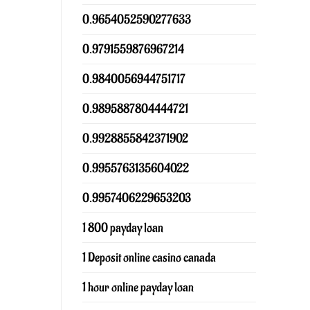
0.9654052590277633
0.9791559876967214
0.9840056944751717
0.9895887804444721
0.9928855842371902
0.9955763135604022
0.9957406229653203
1 800 payday loan
1 Deposit online casino canada
1 hour online payday loan