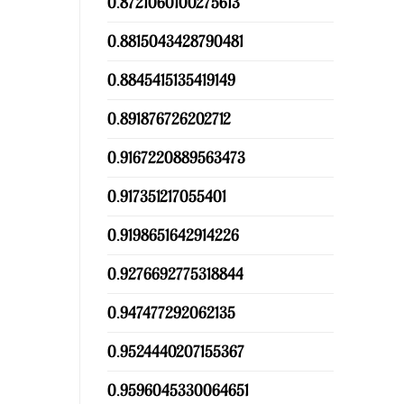
0.8721060100275613
0.8815043428790481
0.8845415135419149
0.891876726202712
0.9167220889563473
0.917351217055401
0.9198651642914226
0.9276692775318844
0.947477292062135
0.9524440207155367
0.9596045330064651