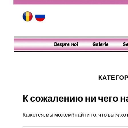
Skip
to
content
Despre noi
Galerie
Se
КАТЕГО
К сожалению ни чего н
Кажется, мы можем’t найти то, что вы’re х