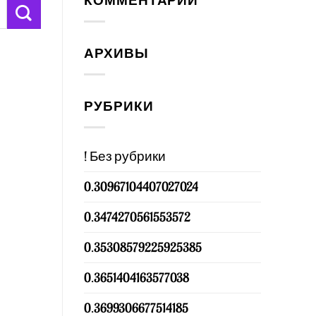
КОММЕНТАРИИ
АРХИВЫ
РУБРИКИ
! Без рубрики
0.30967104407027024
0.3474270561553572
0.35308579225925385
0.3651404163577038
0.3699306677514185