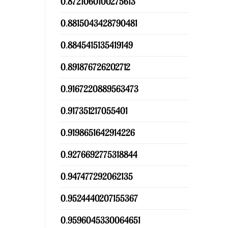
0.8721060100275613
0.8815043428790481
0.8845415135419149
0.891876726202712
0.9167220889563473
0.917351217055401
0.9198651642914226
0.9276692775318844
0.947477292062135
0.9524440207155367
0.9596045330064651