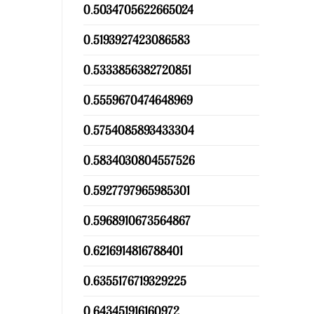
0.5034705622665024
0.5193927423086583
0.5333856382720851
0.5559670474648969
0.5754085893433304
0.5834030804557526
0.5927797965985301
0.5968910673564867
0.6216914816788401
0.6355176719329225
0.643451916160972