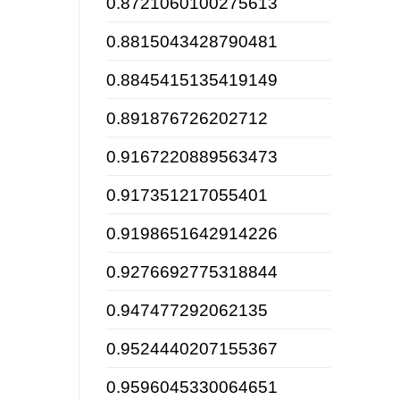
0.8721060100275613
0.8815043428790481
0.8845415135419149
0.891876726202712
0.9167220889563473
0.917351217055401
0.9198651642914226
0.9276692775318844
0.947477292062135
0.9524440207155367
0.9596045330064651