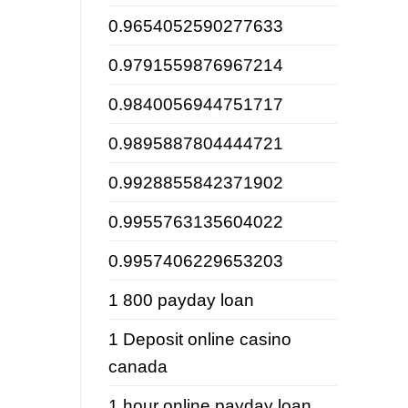
0.9654052590277633
0.9791559876967214
0.9840056944751717
0.9895887804444721
0.9928855842371902
0.9955763135604022
0.9957406229653203
1 800 payday loan
1 Deposit online casino
canada
1 hour online payday loan