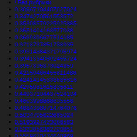
! Без рубрики
0.30967104407027024
0.3474270561553572
0.35308579225925385
0.3651404163577038
0.3699306677514185
0.3713737851788035
0.39314384371795974
0.39413340802465724
0.3957396373024359
0.42150466455811486
0.42414145338685816
0.4295081615835611
0.44937104437524134
0.4693998868635556
0.48843080714764076
0.5034705622665024
0.5193927423086583
0.5333856382720851
0.5559670474648969