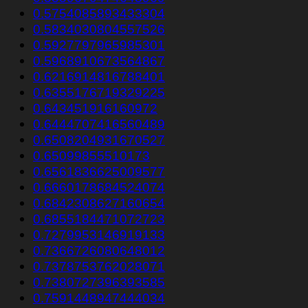
0.5754085893433304
0.5834030804557526
0.5927797965985301
0.5968910673564867
0.6216914816788401
0.6355176719329225
0.643451916160972
0.6444707416560489
0.6508204931670527
0.65099855510173
0.6561836625009577
0.6660178684524074
0.6842308627160654
0.6855184471072723
0.7279953146919133
0.7366726080648012
0.7378753762028071
0.7380727396393585
0.7591448947444034