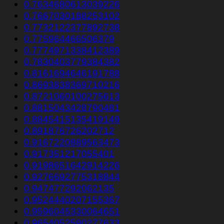
0.7634680613039226
0.7667030188253102
0.7732122377892738
0.775964466506379
0.7774971338412389
0.7830403779384382
0.8161694646191788
0.8693838369710216
0.8721060100275613
0.8815043428790481
0.8845415135419149
0.891876726202712
0.9167220889563473
0.917351217055401
0.9198651642914226
0.9276692775318844
0.947477292062135
0.9524440207155367
0.9596045330064651
0.9654052590277633