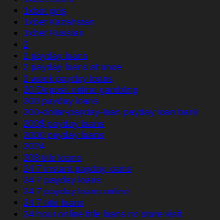
1xbet giriş
1xbet Kazahstan
1xbet Russian
2
2 payday loans
2 payday loans at once
2 week payday loans
20 Deposit online gambling
200 payday loans
200-dollar-payday-loan payday loan bank
200$ payday loans
2000 payday loans
2024
208 title loans
24 7 instant payday loans
24 7 payday loans
24 7 payday loans online
24 7 title loans
24 hour online title loans no store visit