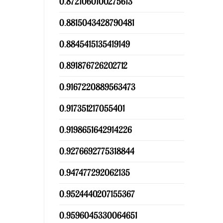
0.8721060100275613
0.8815043428790481
0.8845415135419149
0.891876726202712
0.9167220889563473
0.917351217055401
0.9198651642914226
0.9276692775318844
0.947477292062135
0.9524440207155367
0.9596045330064651