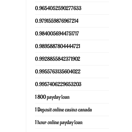
0.9654052590277633
0.9791559876967214
0.9840056944751717
0.9895887804444721
0.9928855842371902
0.9955763135604022
0.9957406229653203
1 800 payday loan
1 Deposit online casino canada
1 hour online payday loan