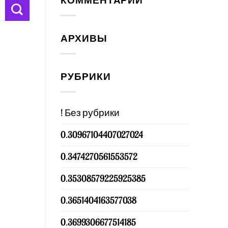
КОММЕНТАРИИ
АРХИВЫ
РУБРИКИ
! Без рубрики
0.30967104407027024
0.3474270561553572
0.35308579225925385
0.3651404163577038
0.3699306677514185