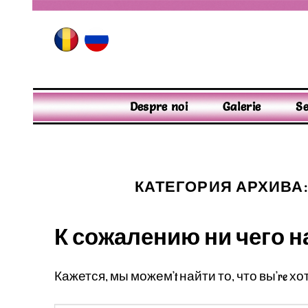
Skip
to
content
Despre noi
Galerie
Se
КАТЕГОРИЯ АРХИВА
К сожалению ни чего н
Кажется, мы можем’t найти то, что вы’re х