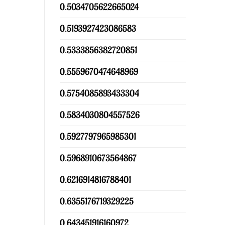
0.5034705622665024
0.5193927423086583
0.5333856382720851
0.5559670474648969
0.5754085893433304
0.5834030804557526
0.5927797965985301
0.5968910673564867
0.6216914816788401
0.6355176719329225
0.643451916160972