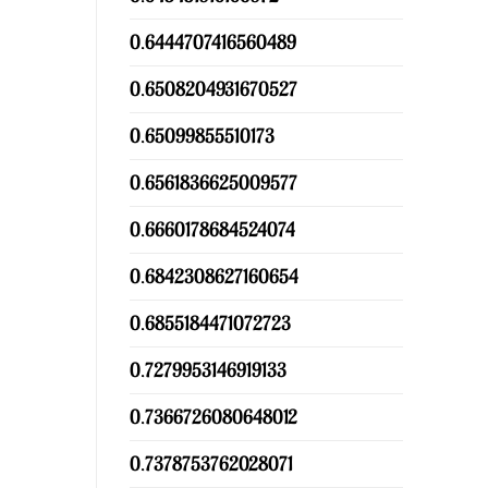
0.6444707416560489
0.6508204931670527
0.65099855510173
0.6561836625009577
0.6660178684524074
0.6842308627160654
0.6855184471072723
0.7279953146919133
0.7366726080648012
0.7378753762028071