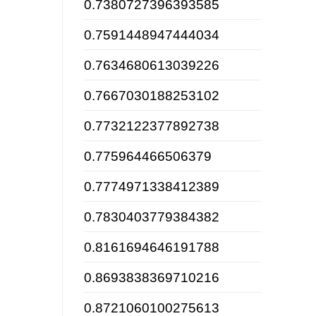
0.7380727396393585
0.7591448947444034
0.7634680613039226
0.7667030188253102
0.7732122377892738
0.775964466506379
0.7774971338412389
0.7830403779384382
0.8161694646191788
0.8693838369710216
0.8721060100275613