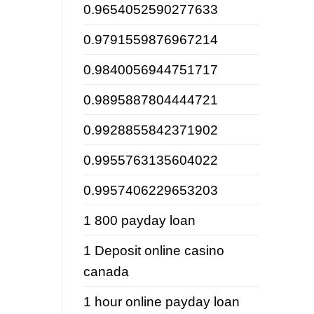
0.9654052590277633
0.9791559876967214
0.9840056944751717
0.9895887804444721
0.9928855842371902
0.9955763135604022
0.9957406229653203
1 800 payday loan
1 Deposit online casino
canada
1 hour online payday loan