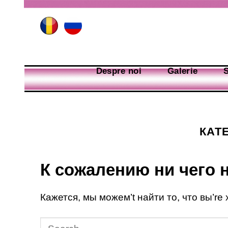
Skip
to
content
Despre noi
Galerie
S
КАТ
К сожалению ни чего 
Кажется, мы можем’t найти то, что вы’re