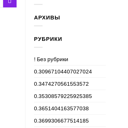
АРХИВЫ
РУБРИКИ
! Без рубрики
0.30967104407027024
0.3474270561553572
0.35308579225925385
0.3651404163577038
0.3699306677514185