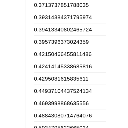
0.3713737851788035
0.39314384371795974
0.39413340802465724
0.3957396373024359
0.42150466455811486
0.42414145338685816
0.4295081615835611
0.44937104437524134
0.4693998868635556
0.48843080714764076
0.5034705622665024