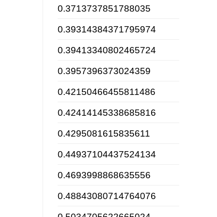
0.3713737851788035
0.39314384371795974
0.39413340802465724
0.3957396373024359
0.42150466455811486
0.42414145338685816
0.4295081615835611
0.44937104437524134
0.4693998868635556
0.48843080714764076
0.5034705622665024