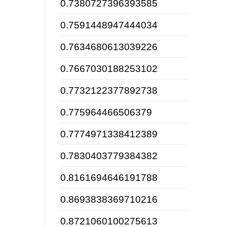
0.7380727396393585
0.7591448947444034
0.7634680613039226
0.7667030188253102
0.7732122377892738
0.775964466506379
0.7774971338412389
0.7830403779384382
0.8161694646191788
0.8693838369710216
0.8721060100275613