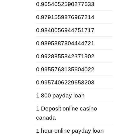
0.9654052590277633
0.9791559876967214
0.9840056944751717
0.9895887804444721
0.9928855842371902
0.9955763135604022
0.9957406229653203
1 800 payday loan
1 Deposit online casino
canada
1 hour online payday loan