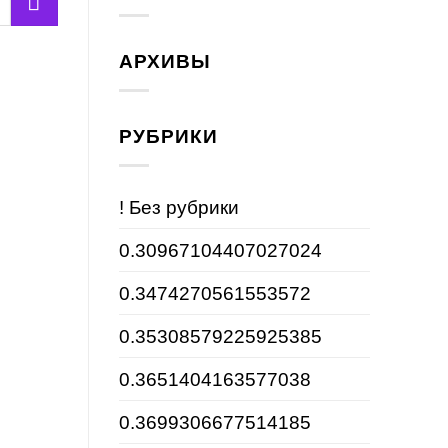
АРХИВЫ
РУБРИКИ
! Без рубрики
0.30967104407027024
0.3474270561553572
0.35308579225925385
0.3651404163577038
0.3699306677514185