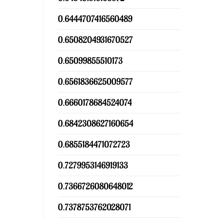
0.6444707416560489
0.6508204931670527
0.65099855510173
0.6561836625009577
0.6660178684524074
0.6842308627160654
0.6855184471072723
0.7279953146919133
0.7366726080648012
0.7378753762028071