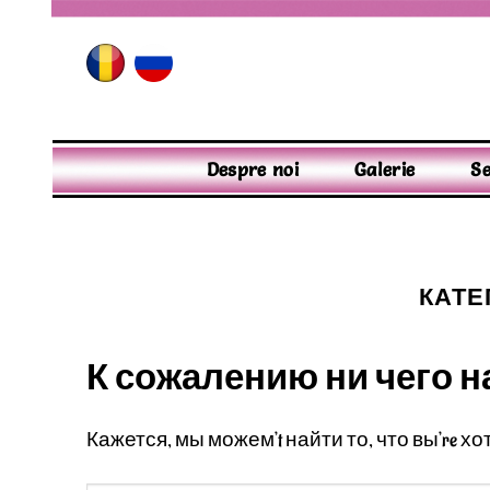
Skip
to
content
Despre noi
Galerie
Se
КАТЕ
К сожалению ни чего н
Кажется, мы можем’t найти то, что вы’re х