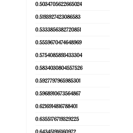
0.5034705622665024
0.5193927423086583
0.5333856382720851
0.5559670474648969
0.5754085893433304
0.5834030804557526
0.5927797965985301
0.5968910673564867
0.6216914816788401
0.6355176719329225
0.643451916160972