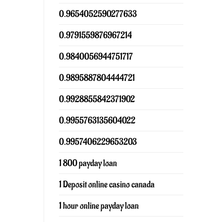
0.9654052590277633
0.9791559876967214
0.9840056944751717
0.9895887804444721
0.9928855842371902
0.9955763135604022
0.9957406229653203
1 800 payday loan
1 Deposit online casino canada
1 hour online payday loan