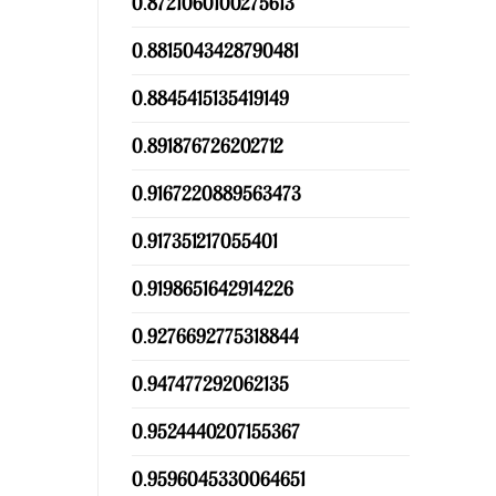
0.8721060100275613
0.8815043428790481
0.8845415135419149
0.891876726202712
0.9167220889563473
0.917351217055401
0.9198651642914226
0.9276692775318844
0.947477292062135
0.9524440207155367
0.9596045330064651