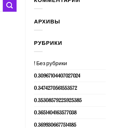
КОММЕНТАРИИ
АРХИВЫ
РУБРИКИ
! Без рубрики
0.30967104407027024
0.3474270561553572
0.35308579225925385
0.3651404163577038
0.3699306677514185