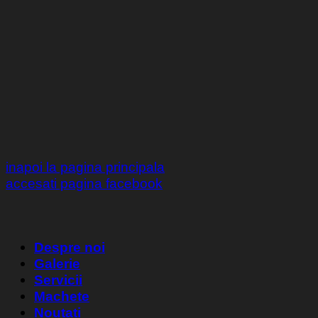
inapoi la pagina principala
accesati pagina facebook
Despre noi
Galerie
Servicii
Machete
Noutati