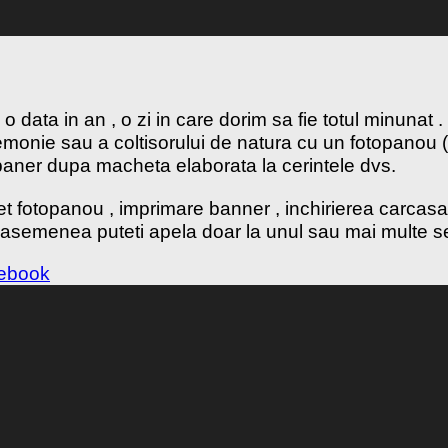
 data in an , o zi in care dorim sa fie totul minunat
remonie sau a coltisorului de natura cu un fotopanou 
pe baner dupa macheta elaborata la cerintele dvs.
het fotopanou , imprimare banner , inchirierea carca
deasemenea puteti apela doar la unul sau mai multe s
cebook