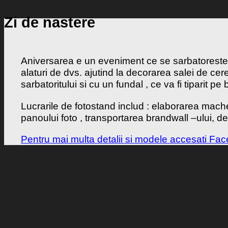
Zi de nastere
Aniversarea e un eveniment ce se sarbatoreste o
alaturi de dvs. ajutind la decorarea salei de ce
sarbatoritului si cu un fundal , ce va fi tiparit 
Lucrarile de fotostand includ : elaborarea mac
panoului foto , transportarea brandwall –ului, 
Pentru mai multa detalii si modele accesati Fa